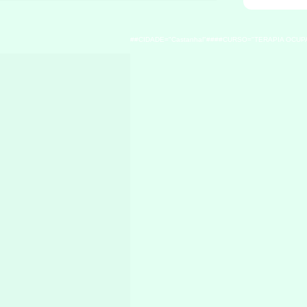
##CIDADE="Castanhal"####CURSO="TERAPIA OCUP