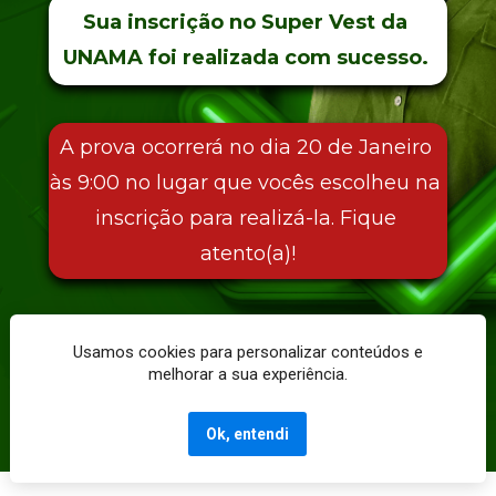
Sua inscrição no Super Vest da 
UNAMA foi realizada com sucesso. 
A prova ocorrerá no dia 20 de Janeiro 
às 9:00 no lugar que vocês escolheu na 
inscrição para realizá-la. Fique 
atento(a)!
Usamos cookies para personalizar conteúdos e
melhorar a sua experiência.
Ser Educacional @ 2023 - Todos os direitos 
reservados.
Ok, entendi