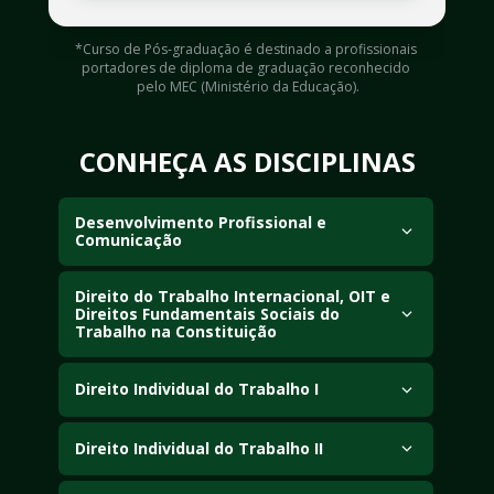
*Curso de Pós-graduação é destinado a profissionais 
portadores de diploma de graduação reconhecido 
pelo MEC (Ministério da Educação).
CONHEÇA AS DISCIPLINAS
Desenvolvimento Profissional e 
Comunicação
Desenvolvimento de habilidades essenciais para a 
carreira jurídica, incluindo retórica, argumentação, 
Direito do Trabalho Internacional, OIT e 
Direitos Fundamentais Sociais do 
gestão de carreira, inteligência emocional, marketing 
Trabalho na Constituição
jurídico e tecnologia aplicada ao Direito.
Análise das convenções da OIT e aplicação no Brasil, 
direitos fundamentais sociais do trabalho na 
Direito Individual do Trabalho I
Constituição Federal e a influência dos pactos 
Princípios do Direito do Trabalho, relação de 
internacionais na legislação trabalhista.
emprego, contrato individual de trabalho, seus 
Direito Individual do Trabalho II
elementos, espécies e formas de extinção.
Flexibilização e precarização das relações de 