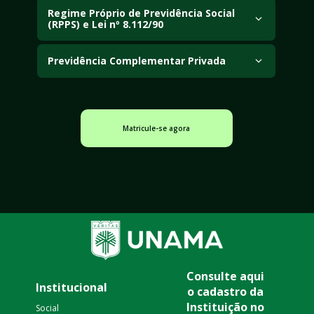
benefícios, coisa julgada e ações revisionais 
Regime Próprio de Previdência Social 
(RPPS) e Lei nº 8.112/90
previdenciárias.
Regime Próprio de Previdência Social (RPPS), regras de 
aposentadoria dos servidores públicos e impacto da 
Previdência Complementar Privada
reforma previdenciária.
Previdência complementar fechada e aberta, 
entidades de previdência privada e regimes de 
contribuição definida e benefício definido.
Matricule-se agora
Consulte aqui 
Institucional
o cadastro da 
Instituição no 
Social