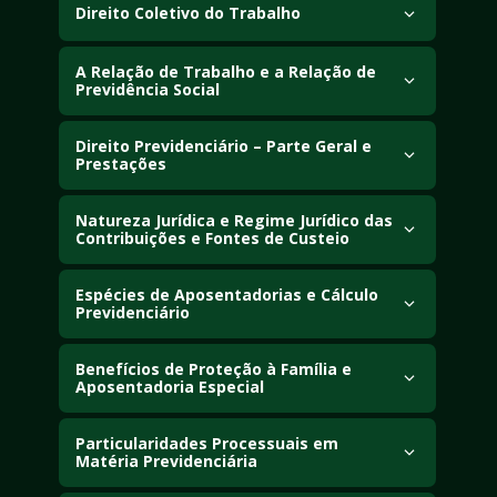
trabalho, novas modalidades contratuais, jornada de 
Direito Coletivo do Trabalho
trabalho e rescisão contratual.
A Relação de Trabalho e a Relação de 
Sistema sindical brasileiro, negociações 
Previdência Social
coletivas, dissídio coletivo, greve e impactos da 
reforma trabalhista no Direito Coletivo do 
Diferença entre empregado e segurado do INSS, 
Trabalho.
abrangendo trabalhadores avulsos, autônomos e 
Direito Previdenciário – Parte Geral e 
Prestações
segurados especiais.
Conceitos de Seguridade Social, regimes 
previdenciários, vínculo previdenciário e prestações 
Natureza Jurídica e Regime Jurídico das 
Contribuições e Fontes de Custeio
previdenciárias.
Fontes de custeio da Previdência Social, natureza 
jurídica das contribuições e arrecadação 
Espécies de Aposentadorias e Cálculo 
Previdenciário
previdenciária.
Espécies de aposentadorias no Regime Geral da 
Previdência Social, critérios de cálculo e impacto das 
Benefícios de Proteção à Família e 
Aposentadoria Especial
reformas previdenciárias.
Pensão por morte, auxílio-reclusão, salário-
maternidade e aposentadoria especial para 
Particularidades Processuais em 
Matéria Previdenciária
atividades insalubres.
Processo administrativo previdenciário, revisões de 