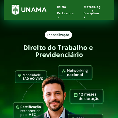
Início
Metodologi
a
Professore
Disciplina
s
s
Especialização
Direito do Trabalho e 
Previdenciário