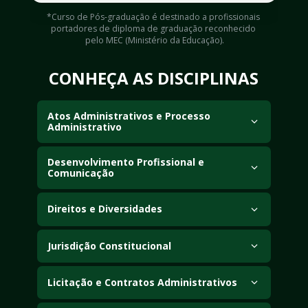
*Curso de Pós-graduação é destinado a profissionais 
portadores de diploma de graduação reconhecido 
pelo MEC (Ministério da Educação).
CONHEÇA AS DISCIPLINAS
Atos Administrativos e Processo 
Administrativo
Estuda os atos praticados pela Administração Pública 
e os procedimentos administrativos para tomada e 
Desenvolvimento Profissional e 
Comunicação
revisão de decisões.
Desenvolve habilidades de comunicação, liderança e 
atuação estratégica no ambiente profissional.
Direitos e Diversidades
Aborda os direitos humanos, a cidadania e o respeito 
à diversidade em seus diferentes aspectos sociais e 
Jurisdição Constitucional
culturais.
Examina os mecanismos de proteção da Constituição 
e a atuação do Poder Judiciário no controle de 
Licitação e Contratos Administrativos
constitucionalidade.