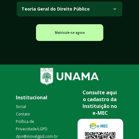
Analisa os fundamentos da Constituição e os 
métodos de interpretação das normas 
Teoria Geral do Direito Público
constitucionais.
Apresenta os conceitos e princípios que estruturam a 
organização e a atuação do Estado nas relações de 
Matricule-se agora
direito público.
Consulte aqui 
Institucional
o cadastro da 
Instituição no 
Social
e-MEC
Contato
Política de 
Privacidade/LGPD 
dpo@inovalgpd.com.br