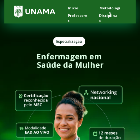
Início
Metodologi
a
Professore
Disciplina
s
s
Especialização
Enfermagem em 
Saúde da Mulher