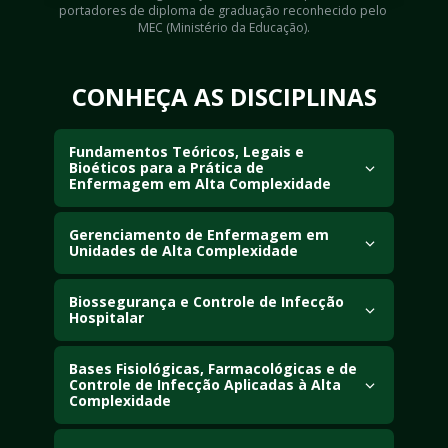
portadores de diploma de graduação reconhecido pelo 
MEC (Ministério da Educação).
CONHEÇA AS DISCIPLINAS
Fundamentos Teóricos, Legais e 
Bioéticos para a Prática de 
Enfermagem em Alta Complexidade
Aborde os princípios teóricos, éticos e legais que 
orientam a assistência de enfermagem ao paciente 
Gerenciamento de Enfermagem em 
Unidades de Alta Complexidade
crítico. Inclui a regulamentação profissional e a 
organização estrutural das unidades de terapia 
Desenvolva competências em gestão de recursos 
intensiva.
humanos, materiais e processos assistenciais, 
Biossegurança e Controle de Infecção 
Hospitalar
utilizando ferramentas e estratégias para liderança e 
organização das equipes de enfermagem.
Capacite-se para prevenir e controlar infecções 
relacionadas à assistência à saúde, aplicando 
Bases Fisiológicas, Farmacológicas e de 
Controle de Infecção Aplicadas à Alta 
conceitos de biossegurança, isolamento, esterilização 
Complexidade
e gerenciamento de riscos hospitalares.
Compreenda os principais mecanismos 