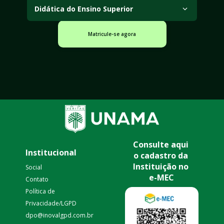
decisões clínicas, desenvolvendo habilidades para 
Didática do Ensino Superior
buscar, analisar e aplicar informações de qualidade 
Desenvolva conhecimentos pedagógicos para 
na prática em saúde.
atuação no ensino superior, abordando 
Matricule-se agora
planejamento educacional, metodologias de ensino, 
avaliação da aprendizagem e formação docente.
Consulte aqui 
Institucional
o cadastro da 
Instituição no 
Social
e-MEC
Contato
Política de 
Privacidade/LGPD 
dpo@inovalgpd.com.br