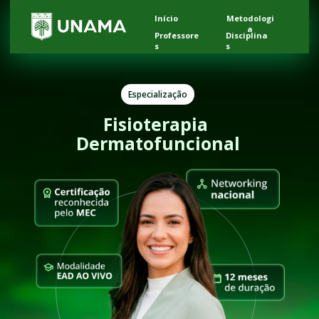
Início
Metodologi
a
Professore
Disciplina
s
s
Especialização
Fisioterapia 
Dermatofuncional