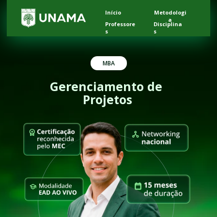
Início
Metodologi
a
Professore
Disciplina
s
s
MBA
Gerenciamento de 
Projetos