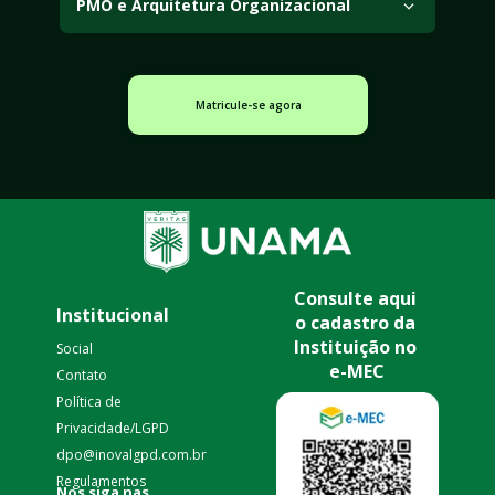
PMO e Arquitetura Organizacional
organizacionais e direcionar ações de longo prazo.
Examina o papel dos escritórios de projetos (PMO) e a 
estrutura organizacional no apoio à governança e à 
gestão de projetos.
Matricule-se agora
Consulte aqui 
Institucional
o cadastro da 
Instituição no 
Social
e-MEC
Contato
Política de 
Privacidade/LGPD 
dpo@inovalgpd.com.br
Regulamentos
nas 
Nos siga 