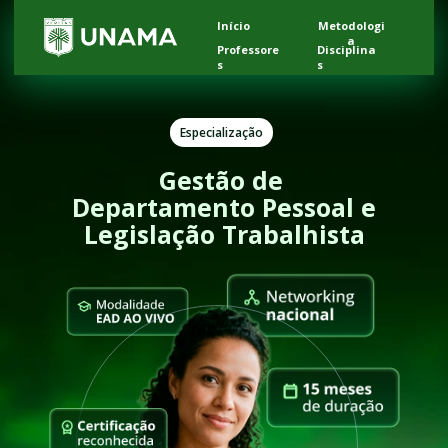
Início
Metodologi
a
Professore
Disciplina
s
s
Especialização
Gestão de 
Departamento Pessoal e 
Legislação Trabalhista