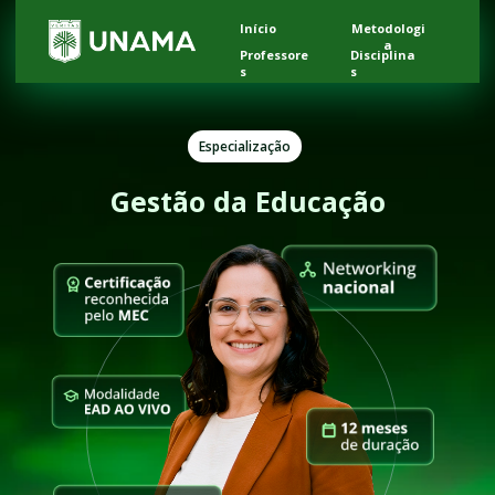
Início
Metodologi
a
Professore
Disciplina
s
s
Especialização
Gestão da Educação