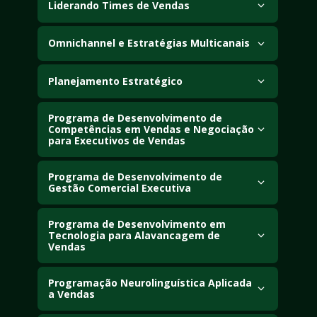
aos objetivos estratégicos e operacionais das 
Liderando Times de Vendas
organizações.
Desenvolve competências para liderar, motivar e gerir 
Omnichannel e Estratégias Multicanais
equipes comerciais de alta performance.
Examina a integração de canais de venda e 
comunicação para aprimorar a experiência do cliente.
Planejamento Estratégico
Estuda técnicas e ferramentas para definir objetivos 
organizacionais e construir estratégias de longo 
Programa de Desenvolvimento de 
Competências em Vendas e Negociação 
prazo.
para Executivos de Vendas
Desenvolve habilidades avançadas de negociação, 
relacionamento e gestão de vendas para líderes 
Programa de Desenvolvimento de 
Gestão Comercial Executiva
comerciais.
Aborda práticas de gestão comercial voltadas à 
maximização de resultados e ao crescimento dos 
Programa de Desenvolvimento em 
Tecnologia para Alavancagem de 
negócios.
Vendas
Estuda o uso de tecnologias e ferramentas digitais 
para otimizar processos e aumentar a performance 
Programação Neurolinguística Aplicada 
a Vendas
em vendas.
Explora técnicas de comunicação e persuasão 