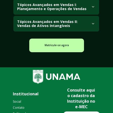
baseadas na Programação Neurolinguística para 
Tópicos Avançados em Vendas I: 
Planejamento e Operações de Vendas
melhorar resultados comerciais.
Analisa estratégias de planejamento, execução e 
controle das operações comerciais.
Tópicos Avançados em Vendas II: 
Vendas de Ativos Intangíveis
Estuda técnicas e estratégias para comercialização de 
serviços, soluções e outros ativos intangíveis.
Matricule-se agora
Consulte aqui 
Institucional
o cadastro da 
Instituição no 
Social
e-MEC
Contato