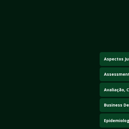
Aspectos Ju
Estuda os princ
saúde.
Assessment
Desenvolve mé
competências 
Avaliação, 
Aborda técnicas
Business De
Estuda a criaç
centradas em v
Epidemiolog