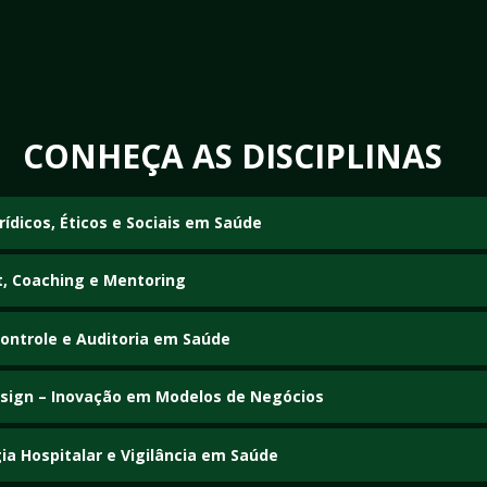
CONHEÇA AS DISCIPLINAS
rídicos, Éticos e Sociais em Saúde
ípios jurídicos, éticos e sociais que orientam a prestação de serviços e as políti
, Coaching e Mentoring
todos de avaliação e acompanhamento profissional voltados ao aprimoramen
e desempenho.
Controle e Auditoria em Saúde
 e processos para monitorar, avaliar e auditar serviços e instituições de saúd
sign – Inovação em Modelos de Negócios
ão e transformação de modelos de negócios por meio de estratégias inovadora
alor.
ia Hospitalar e Vigilância em Saúde