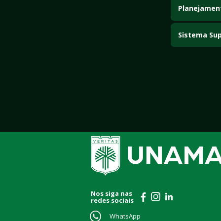
hospitalares.
Planejamen
Examina método
Sistema Sup
Estuda a estru
nas 
Nos siga 
redes sociais
WhatsApp