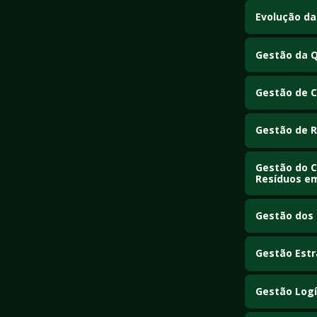
Analisa a ocorr
Evolução da
ambientes hosp
Examina a evolu
Gestão da Q
Estuda práticas
saúde.
Gestão de 
Aborda métodos
Gestão de 
Examina estraté
Gestão do C
Resíduos e
Estuda medidas
serviços de sa
Gestão dos
Analisa o uso 
Gestão Estr
Estuda a aplic
organizacionai
Gestão Logí
Aborda o plane