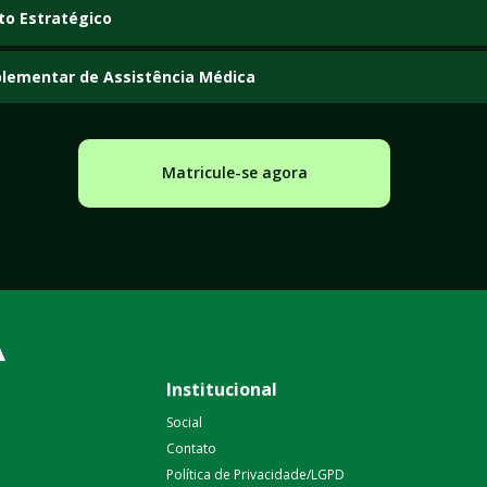
to Estratégico
s e ferramentas para definição de objetivos e elaboração de estratégias orga
lementar de Assistência Médica
tura, o funcionamento e a regulamentação dos planos privados de assistência 
Matricule-se agora
Institucional
Social
Contato
Política de Privacidade/LGPD 