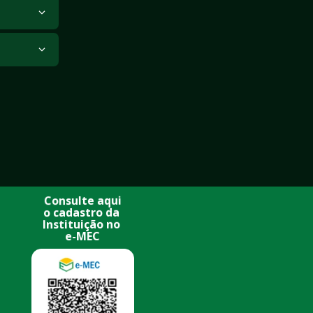
nizacionais.
à saúde.
Consulte aqui
o cadastro da 
Instituição no 
e-MEC