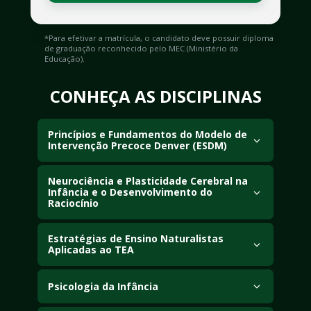
*Para efetivar a matrícula, o candidato deve possuir diploma 
de graduação reconhecido pelo MEC (Ministério da 
Educação).
CONHEÇA AS DISCIPLINAS
Princípios e Fundamentos do Modelo de 
Intervenção Precoce Denver (ESDM)
Estude princípios teóricos e metodológicos do 
Neurociência e Plasticidade Cerebral na 
ESDM, intervenção precoce para TEA, 
Infância e o Desenvolvimento do 
neurodesenvolvimento e estratégias baseadas 
Raciocínio
em evidências.
Compreenda mecanismos biológicos do SNC 
Estratégias de Ensino Naturalistas 
na infância, neuroplasticidade, funções 
Aplicadas ao TEA
executivas e raciocínio lógico.
Estude Intervenções Comportamentais de 
Desenvolvimento Naturalistas (NDBI), 
Psicologia da Infância
integrando ABA e metodologias infantis.
Explore teorias do desenvolvimento 