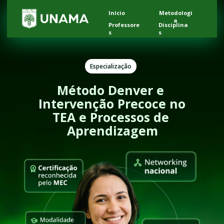
Início
Metodologi
a
Professore
Disciplina
s
s
Especialização
Método Denver e 
Intervenção Precoce no 
TEA e Processos de 
Aprendizagem