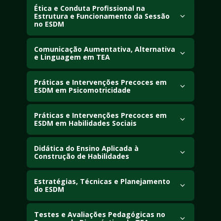
Ética e Conduta Profissional na 
(psicanalítica, cognitiva), identidade e influência 
Estrutura e Funcionamento da Sessão 
dos contextos socioculturais.
no ESDM
Comunicação Aumentativa, Alternativa 
Aborde dilemas éticos e diretrizes de conduta 
e Linguagem em TEA
no ESDM, relação com a família e proteção 
dos direitos da criança.
Estude aquisição de linguagem no TEA, 
Práticas e Intervenções Precoces em 
avaliação comunicativa e implementação de 
ESDM em Psicomotricidade
CAA para comunicação funcional.
Compreenda bases da psicomotricidade no 
Práticas e Intervenções Precoces em 
ESDM para TEA, desenvolvimento motor e 
ESDM em Habilidades Sociais
autonomia em rotinas sociais.
Evidencie práticas para desenvolvimento social 
Didática do Ensino Aplicada à 
precoce no ESDM, engajamento, reciprocidade 
Construção de Habilidades
e atenção compartilhada.
Aborde planejamento instrucional, análise de 
Estratégias, Técnicas e Planejamento 
tarefas e mediação para transformar objetivos 
do ESDM
em planos de ensino práticos.
Aprofunde competências operacionais do 
Testes e Avaliações Pedagógicas no 
ESDM, planejamento da intervenção, coleta de 