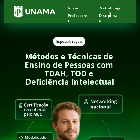
Início
Metodologi
a
Professore
Disciplina
s
s
Especialização
Métodos e Técnicas de 
Ensino de Pessoas com 
TDAH, TOD e 
Deficiência Intelectual