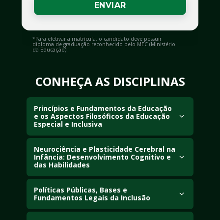
*Para efetivar a matrícula, o candidato deve possuir 
diploma de graduação reconhecido pelo MEC (Ministério 
da Educação).
CONHEÇA AS DISCIPLINAS
Princípios e Fundamentos da Educação 
e os Aspectos Filosóficos da Educação 
Especial e Inclusiva
Aprofunde marcos históricos e conceituais da 
Neurociência e Plasticidade Cerebral na 
educação, da segregação à inclusão, e 
Infância: Desenvolvimento Cognitivo e 
aspectos filosóficos da equidade.
das Habilidades
Entenda mecanismos biológicos e funcionais 
Políticas Públicas, Bases e 
do SNC na infância.
Fundamentos Legais da Inclusão
Analise diretrizes, bases legais e políticas 