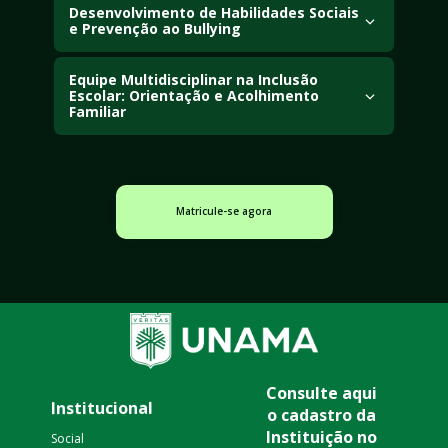
Desenvolvimento de Habilidades Sociais 
do diagnóstico familiar, comunicação e redes 
e Prevenção ao Bullying
de apoio comunitário.
Desenvolva estratégias para HS, analise déficits 
Equipe Multidisciplinar na Inclusão 
em TDAH/TOD/DI e previna bullying com 
Escolar: Orientação e Acolhimento 
educação socioemocional.
Familiar
Examine a atuação da equipe multidisciplinar, 
acolhimento familiar, psicoeducação e parceria 
escola-família.
Matricule-se agora
Consulte aqui 
Institucional
o cadastro da 
Instituição no 
Social