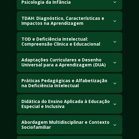
públicas da educação especial e inclusiva, e 
Psicologia da Infância
estratégias de ensino.
Explore teorias do desenvolvimento 
TDAH: Diagnóstico, Características e 
(psicanalítica, cognitiva), identidade e influência 
Impactos na Aprendizagem
dos contextos socioculturais.
TOD e Deficiência Intelectual: 
Estude TDAH: diagnóstico (DSM-5, CID-11), 
Compreensão Clínica e Educacional
subtipos, impactos nas funções executivas e 
comorbidades.
Estude TOD e Deficiência Intelectual: etiologia, 
Adaptações Curriculares e Desenho 
diagnóstico, comorbidades e implicações 
Universal para a Aprendizagem (DUA)
clínicas/educacionais.
Estude DUA como arcabouço para ambientes 
Práticas Pedagógicas e Alfabetização 
flexíveis, adaptações curriculares, PDI/PEI e 
na Deficiência Intelectual
tecnologias assistivas.
Analise alfabetização para DI, métodos 
Didática do Ensino Aplicada à Educação 
multissensoriais, recursos adaptados e 
Especial e Inclusiva
comunicação alternativa.
Examine didática, metodologias inovadoras e 
Abordagem Multidisciplinar e Contexto 
práticas pedagógicas inclusivas em diversos 
Sociofamiliar
níveis de ensino.
Analise a abordagem multidisciplinar, impacto 