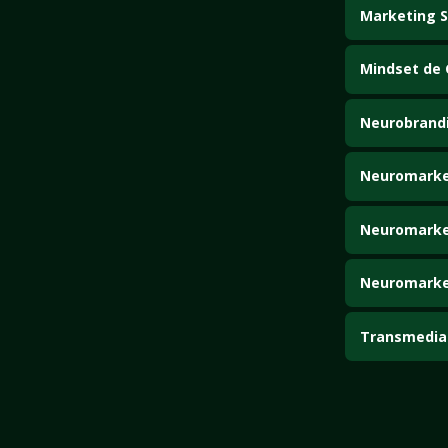
Marketing S
.
Mindset de
.
Neurobrand
.
Neuromarke
.
Neuromarket
.
Neuromarket
.
Transmedia 
.