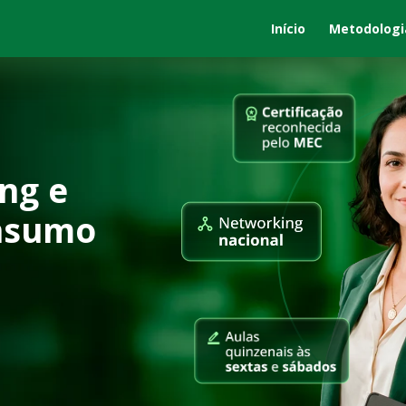
Início
Metodologi
g e 
onsumo