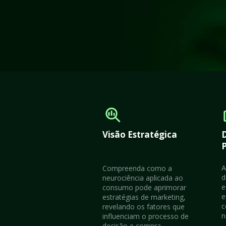
Visão Estratégica
P
A
Compreenda como a 
d
neurociência aplicada ao 
e
consumo pode aprimorar 
e
estratégias de marketing, 
c
revelando os fatores que 
n
influenciam o processo de 
decisão e compra.