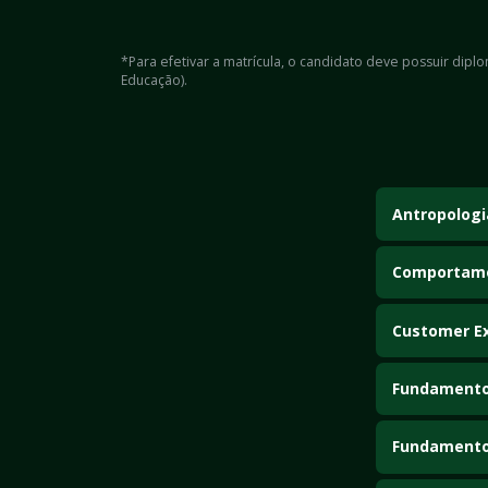
*Para efetivar a matrícula, o candidato deve possuir dip
Educação).
Antropologi
.
Comportame
.
Customer Ex
.
Fundamento
.
Fundamento
.