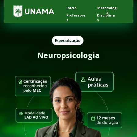
Início
Metodologi
a
Professore
Disciplina
s
s
Especialização
Neuropsicologia