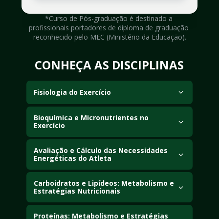
*Curso de Pós-graduação é destinado a 
profissionais portadores de diploma de graduação 
reconhecido pelo MEC (Ministério da Educação).
CONHEÇA AS DISCIPLINAS
Fisiologia do Exercício
Estude as respostas e adaptações dos sistemas 
Bioquímica e Micronutrientes no 
cardiovascular, respiratório, neuromuscular, 
Exercício
endócrino e imunológico frente ao exercício físico. 
Conheça o papel dos nutrientes, vitaminas e minerais 
Compreenda os mecanismos fisiológicos 
no metabolismo energético e no desempenho físico. 
Avaliação e Cálculo das Necessidades 
relacionados ao treinamento de força e às 
Energéticas do Atleta
Aprenda como as adaptações bioquímicas ao 
adaptações do sistema musculoesquelético.
exercício influenciam as necessidades nutricionais e o 
Capacite-se na avaliação física, antropométrica e da 
funcionamento do organismo.
composição corporal aplicada ao esporte. Aprenda a 
Carboidratos e Lipídeos: Metabolismo e 
Estratégias Nutricionais
calcular e interpretar as necessidades energéticas de 
indivíduos fisicamente ativos para otimizar o 
Estude o metabolismo dos carboidratos e lipídeos 
desempenho e os resultados.
em condições fisiológicas, patológicas e durante o 
Proteínas: Metabolismo e Estratégias 