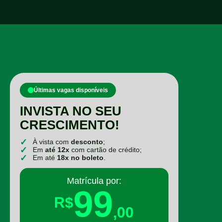
Últimas vagas disponíveis
INVISTA NO SEU
CRESCIMENTO!
À vista com
desconto
;
Em
até 12x
com cartão de crédito;
Em até
18x no boleto
.
Matrícula por:
99
R$
,00