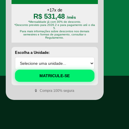
+17x de
R$ 531,48
/mês
*Mensalidade já com
30% de desconto.
*Desconto previsto para 2026.2 e para pagamento até o dia
5.
Para mais informações sobre descontos nos demais
semestres e formas de pagamento,
consultar o
Regulamento.
Escolha a Unidade:
MATRICULE-SE
🔒
Compra 100% segura