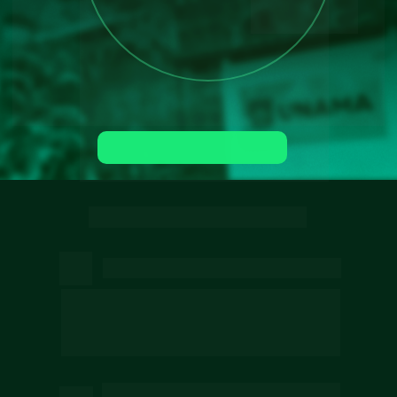
Matricule-se agora
SOBRE O SEU CURSO
Visão Estratégica
Compreenda o papel estratégico do 
departamento pessoal na garantia da eficiência 
e da conformidade trabalhista nas 
organizações.
Desenvolvimento da Prática 