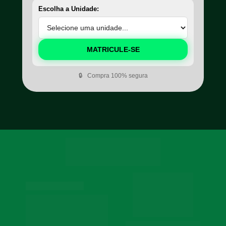
Escolha a Unidade:
MATRICULE-SE
🔒
Compra 100% segura
Consulte aqui 
Institucional
o cadastro da 
Instituição no 
Social
e-MEC
Contato
Política de 