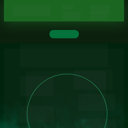
Início
Metodologi
a
Professore
Disciplina
s
s
Especialização
Gestão de 
Departamento Pessoal e 
Legislação Trabalhista