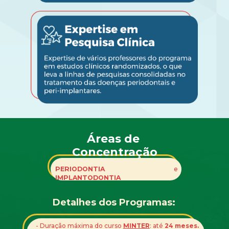
Áreas de 
Concentração
PERIODONTIA 
e
IMPLANTODONTIA
Detalhes dos Programas:
- Duração máxima do curso 
MINTER
: até 
24 meses.